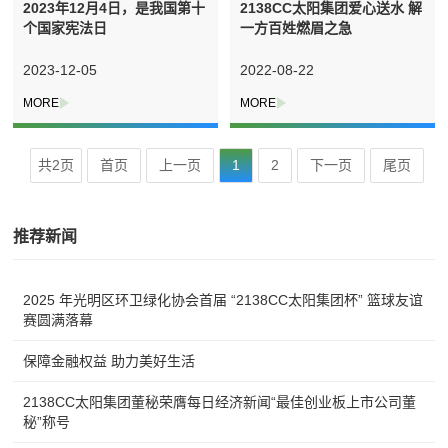
2023年12月4日，是我国第十
2138CC太阳集团爱心送水 解
个国家宪法日
一方百姓燃眉之急
2023-12-05
2022-08-22
共2页
首页
上一页
1
2
下一页
尾页
推荐新闻
2025 年光明区环卫绿化协会首届 “2138CC太阳集团杯” 篮球友谊
赛圆满落幕
保障金融权益 助力美好生活
2138CC太阳集团董秘荣膺每日经济新闻“最佳创业板上市公司董
秘”称号