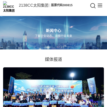
CHINA·2138CC太阳集团-品牌官网
2138CC太阳集团
股票代码300815
2138CC
太
阳
新闻中心
了解企业动态，洞察行业未来
集
团
媒体报道