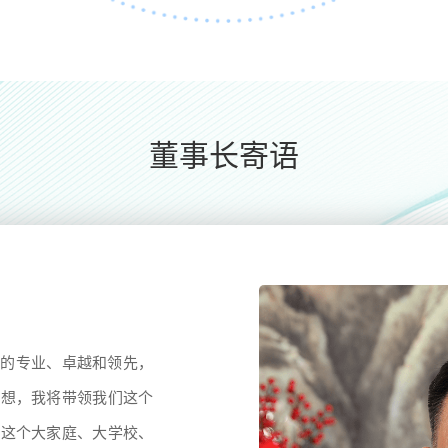
董事长寄语
域的专业、卓越和领先，
梦想，我将带领我们这个
好这个大家庭、大学校、