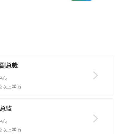
副总裁
中心
及以上学历
总监
中心
及以上学历