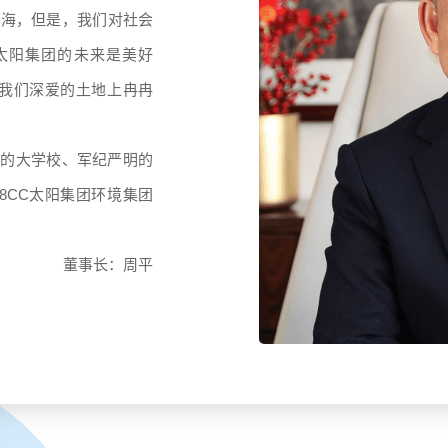
四海，但是，我们对社会
C太阳集团的未来是美好
片我们深爱的土地上冉冉
倦的大学校、军纪严明的
8CC太阳集团环境集团
董事长：周平