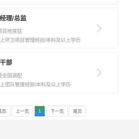
经理/总监
项目地常驻
以上环卫项目管理经验/本科及以上学历
干部
受全国调配
以上团队管理经验/本科及以上学历
首页
上一页
1
下一页
尾页