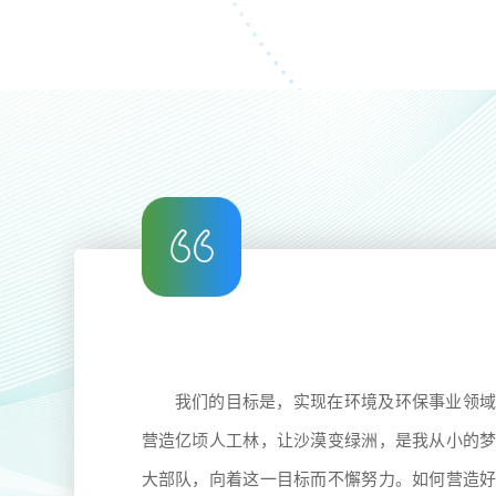
我们的目标是，实现在环境及环保事业领
营造亿顷人工林，让沙漠变绿洲，是我从小的
大部队，向着这一目标而不懈努力。如何营造