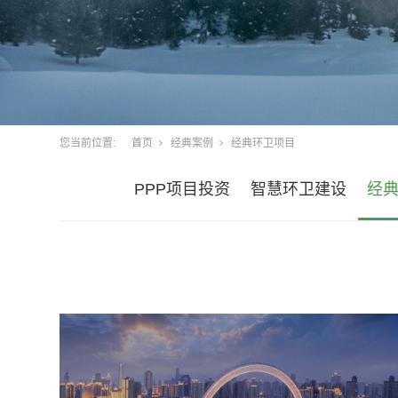
您当前位置:
首页
经典案例
经典环卫项目
PPP项目投资
智慧环卫建设
经