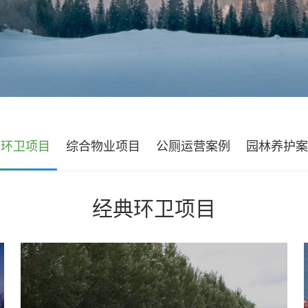
典环卫项目
综合物业项目
公厕运营案例
园林养护案
经典环卫项目