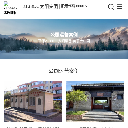
CHINA·2138CC太阳集团-品牌官网
2138CC太阳集团
股票代码300815
2138CC
太
公厕运营案例
阳
环保2138CC太阳集团·美丽大中国
集
团
公厕运营案例