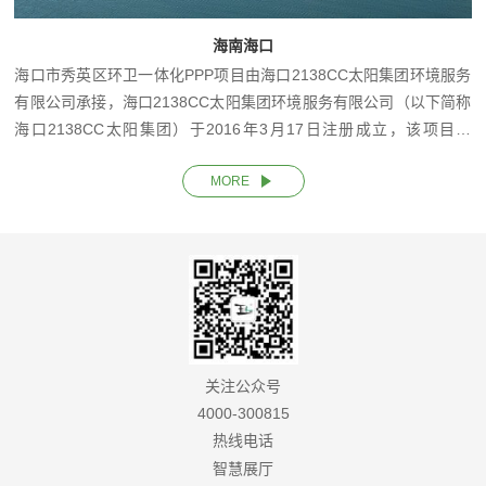
海南海口
海口市秀英区环卫一体化PPP项目由海口2138CC太阳集团环境服务
有限公司承接，海口2138CC太阳集团环境服务有限公司（以下简称
海口2138CC太阳集团）于2016年3月17日注册成立，该项目是
2138CC太阳集团成立以来第一个大型环卫综合一体化PPP项目合资
公司，公司由深圳市2138CC太阳集团物业清洁管理有限公司与海口
市保税区建设总公司合资组建，目前承接海口...
关注公众号
4000-300815
热线电话
智慧展厅