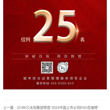
上一篇:
2138CC太阳集团荣登“2024中国上市公司ESG百强榜”